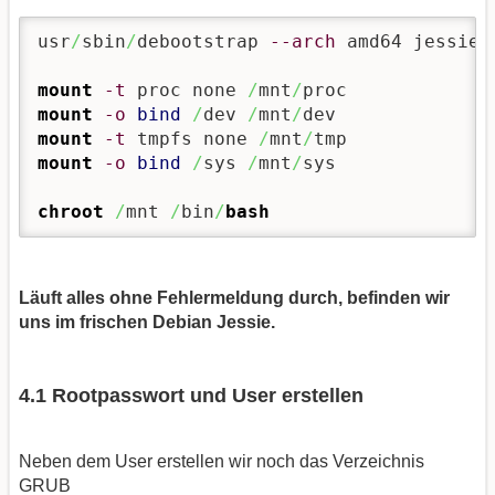
usr
/
sbin
/
debootstrap 
--arch
 amd64 jessie 
mount
-t
 proc none 
/
mnt
/
mount
-o
bind
/
dev 
/
mnt
/
mount
-t
 tmpfs none 
/
mnt
/
mount
-o
bind
/
sys 
/
mnt
/
sys

chroot
/
mnt 
/
bin
/
bash
Läuft alles ohne Fehlermeldung durch, befinden wir
uns im frischen Debian Jessie.
4.1 Rootpasswort und User erstellen
Neben dem User erstellen wir noch das Verzeichnis
GRUB