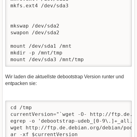
mkfs.ext4 /dev/sda3

mkswap /dev/sda2

swapon /dev/sda2

mount /dev/sda1 /mnt 

mkdir -p /mnt/tmp 

mount /dev/sda3 /mnt/tmp
Wir laden die aktuellste debootstrap Version runter und
entpacken sie:
cd /tmp 

currentVersion="`wget -O- http://ftp.de.d
egrep -o 'debootstrap-udeb_[0-9\.]+_all.ud
wget http://ftp.de.debian.org/debian/pool
ar -xf $currentVersion
