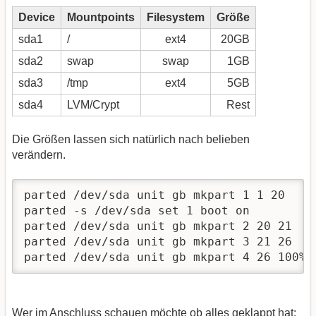
Device
Mountpoints
Filesystem
Größe
sda1
/
ext4
20GB
sda2
swap
swap
1GB
sda3
/tmp
ext4
5GB
sda4
LVM/Crypt
Rest
Die Größen lassen sich natürlich nach belieben
verändern.
parted /dev/sda unit gb mkpart 1 1 20     
parted -s /dev/sda set 1 boot on

parted /dev/sda unit gb mkpart 2 20 21

parted /dev/sda unit gb mkpart 3 21 26

parted /dev/sda unit gb mkpart 4 26 100%
Wer im Anschluss schauen möchte ob alles geklappt hat: