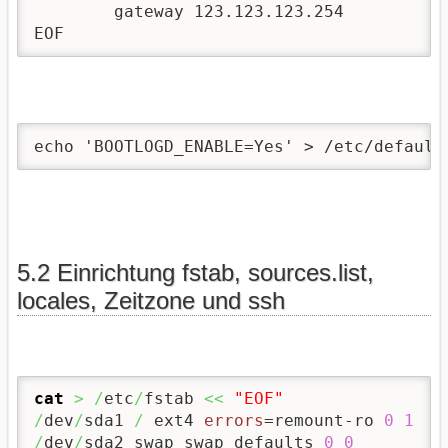
	gateway 123.123.123.254

EOF
echo 'BOOTLOGD_ENABLE=Yes' > /etc/default
5.2 Einrichtung fstab, sources.list,
locales, Zeitzone und ssh
cat
>
/
etc
/
fstab 
<<
"EOF"
/
dev
/
sda1 
/
 ext4 
errors
=remount-ro 
0
1
/
dev
/
sda2 swap swap defaults 
0
0