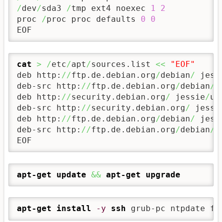
/
dev
/
sda3 
/
tmp ext4 noexec 
1
2
proc 
/
proc proc defaults 
0
0
EOF
cat
>
/
etc
/
apt
/
sources.list 
<<
"EOF"
deb http:
//
ftp.de.debian.org
/
debian
/
 jess
deb-src http:
//
ftp.de.debian.org
/
debian
/
 
deb http:
//
security.debian.org
/
 jessie
/
up
deb-src http:
//
security.debian.org
/
 jessi
deb http:
//
ftp.de.debian.org
/
debian
/
 jess
deb-src http:
//
ftp.de.debian.org
/
debian
/
 
EOF
apt-get update
&&
apt-get upgrade
apt-get install
-y
ssh
 grub-pc ntpdate fi