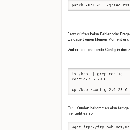
patch -Np1 < ../grsecurit
Jetzt dürften keine Fehler oder Frag
Es dauert einen kleinen Moment und w
Vorher eine passende Config in das S
ls /boot | grep config

config-2.6.28.6

cp /boot/config-2.6.28.6 
OvH Kunden bekommen eine fertige 
hier geht es so:
wget ftp://ftp.ovh.net/ma