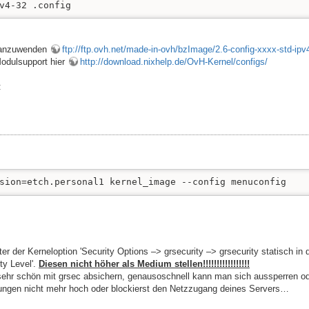
v4-32 .config
g anzuwenden
ftp://ftp.ovh.net/made-in-ovh/bzImage/2.6-config-xxxx-std-ipv
Modulsupport hier
http://download.nixhelp.de/OvH-Kernel/configs/
:
sion=etch.personal1 kernel_image --config menuconfig
r der Kerneloption 'Security Options –> grsecurity –> grsecurity statisch in d
ty Level'.
Diesen nicht höher als Medium stellen!!!!!!!!!!!!!!!!!
sehr schön mit grsec absichern, genausoschnell kann man sich aussperren o
lungen nicht mehr hoch oder blockierst den Netzzugang deines Servers…