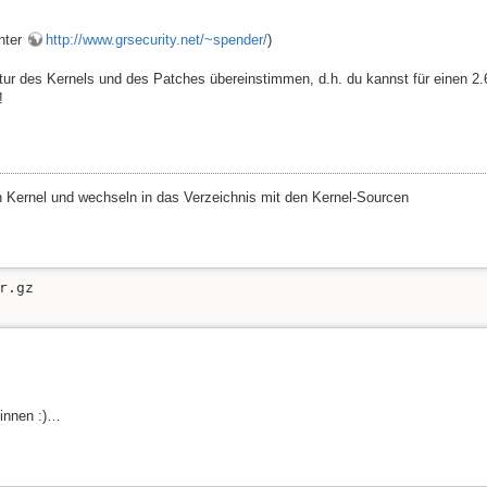
unter
http://www.grsecurity.net/~spender/
)
ektur des Kernels und des Patches übereinstimmen, d.h. du kannst für einen 2.
!
n Kernel und wechseln in das Verzeichnis mit den Kernel-Sourcen
r.gz

innen :)…