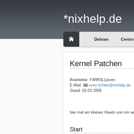
*nixhelp.de
Debian
Cento
Kernel Patchen
Bearbeitet: F4RR3LL|sven
E-Mail:
sven.richter@nixhelp.de
Stand: 03.03.2009
hier mal ein kleines Howto von mir w
Start