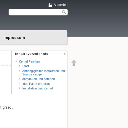
Anmelden
Impressum
Inhaltsverzeichnis
Kernel Patchen
Start
Abhängigkeiten installieren und
Source saugen
entpacken und patchen
.deb Paket erstellen
Installation des Kernel
t grsec.