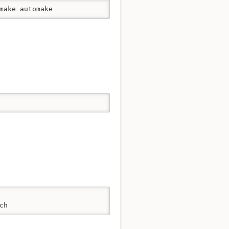
make automake
ch