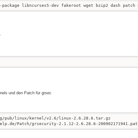
-package libncurses5-dev fakeroot wget bzip2 dash patch 
'
nels und den Patch für grsec
g/pub/linux/kernel/v2.6/linux-2.6.28.6.tar.gz

elp.de/Patch/grsecurity-2.1.12-2.6.28.6-200902171941.pat