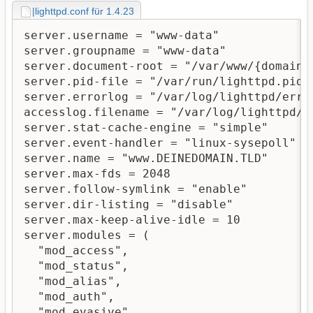
|lighttpd.conf für 1.4.23
server.username = "www-data"

server.groupname = "www-data"

server.document-root = "/var/www/{domain}/
server.pid-file = "/var/run/lighttpd.pid"

server.errorlog = "/var/log/lighttpd/error
accesslog.filename = "/var/log/lighttpd/ac
server.stat-cache-engine = "simple"

server.event-handler = "linux-sysepoll"

server.name = "www.DEINEDOMAIN.TLD"

server.max-fds = 2048

server.follow-symlink = "enable"

server.dir-listing = "disable"

server.max-keep-alive-idle = 10

server.modules = ( 

  "mod_access",

  "mod_status", 

  "mod_alias",

  "mod_auth",

  "mod_evasive",
