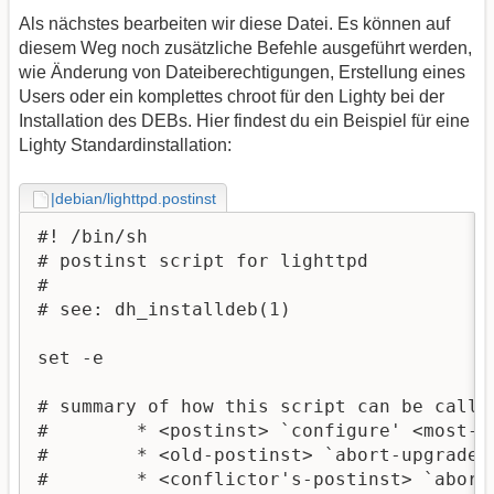
Als nächstes bearbeiten wir diese Datei. Es können auf
diesem Weg noch zusätzliche Befehle ausgeführt werden,
wie Änderung von Dateiberechtigungen, Erstellung eines
Users oder ein komplettes chroot für den Lighty bei der
Installation des DEBs. Hier findest du ein Beispiel für eine
Lighty Standardinstallation:
|debian/lighttpd.postinst
#! /bin/sh

# postinst script for lighttpd

#

# see: dh_installdeb(1)

set -e

# summary of how this script can be called
#        * <postinst> `configure' <most-re
#        * <old-postinst> `abort-upgrade' 
#        * <conflictor's-postinst> `abort