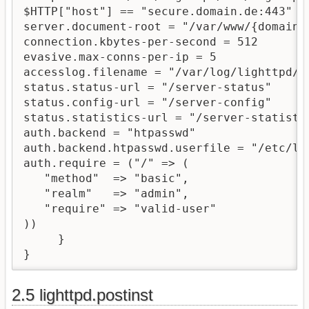
$HTTP["host"] == "secure.domain.de:443" {

server.document-root = "/var/www/{domain}/
connection.kbytes-per-second = 512

evasive.max-conns-per-ip = 5

accesslog.filename = "/var/log/lighttpd/se
status.status-url = "/server-status"

status.config-url = "/server-config"

status.statistics-url = "/server-statistic
auth.backend = "htpasswd"

auth.backend.htpasswd.userfile = "/etc/lig
auth.require = ("/" => (

   "method"  => "basic",

   "realm"   => "admin",

   "require" => "valid-user"

))

     }

}
2.5 lighttpd.postinst