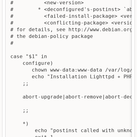
#          <new-version>

#        * <deconfigured's-postinst> `abor
#          <failed-install-package> <versi
#          <conflicting-package> <version>
# for details, see http://www.debian.org/d
# the debian-policy package

#

case "$1" in

    configure)

       chown www-data:www-data /var/log/li
       echo "Installation Lighttpd + PHP5
    ;;

    abort-upgrade|abort-remove|abort-decon
    ;;

    *)

        echo "postinst called with unknown