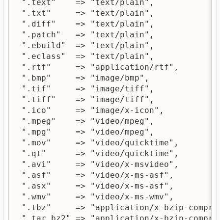
 ".text"    => "text/plain",

 ".txt"     => "text/plain",

 ".diff"    => "text/plain",

 ".patch"   => "text/plain",

 ".ebuild"  => "text/plain",

 ".eclass"  => "text/plain",

 ".rtf"     => "application/rtf",

 ".bmp"     => "image/bmp",

 ".tif"     => "image/tiff",

 ".tiff"    => "image/tiff",

 ".ico"     => "image/x-icon",

 ".mpeg"    => "video/mpeg",

 ".mpg"     => "video/mpeg",

 ".mov"     => "video/quicktime",

 ".qt"      => "video/quicktime",

 ".avi"     => "video/x-msvideo",

 ".asf"     => "video/x-ms-asf",

 ".asx"     => "video/x-ms-asf",

 ".wmv"     => "video/x-ms-wmv",

 ".tbz"     => "application/x-bzip-compres
 ".tar.bz2" => "application/x-bzip-compres