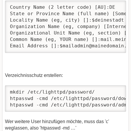
Country Name (2 letter code) [AU]:DE

State or Province Name (full name) [Some-S
Locality Name (eg, city) []:$deinestadt

Organization Name (eg, company) [Internet
Organizational Unit Name (eg, section) []:
Common Name (eg, YOUR name) []:mail.meined
Email Address []:$mailadmin@mainedomain.t
Verzeichnisschutz erstellen:
mkdir /etc/lighttpd/password/

htpasswd -cmd /etc/lighttpd/password/downl
htpasswd -cmd /etc/lighttpd/password/admi
Wer weitere User hinzufügen möchte, muss das 'c'
weglassen, also 'htpasswd -md …'