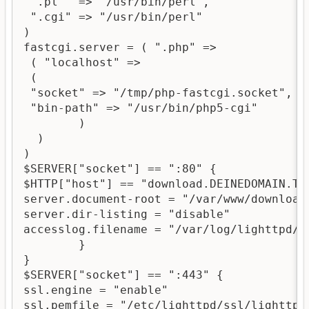
 ".pl"  => "/usr/bin/perl",

 ".cgi" => "/usr/bin/perl"

)

fastcgi.server = ( ".php" =>

 ( "localhost" => 

 ( 

 "socket" => "/tmp/php-fastcgi.socket",

 "bin-path" => "/usr/bin/php5-cgi"

        )

  )

)

$SERVER["socket"] == ":80" {

$HTTP["host"] == "download.DEINEDOMAIN.TLD
server.document-root = "/var/www/download/
server.dir-listing = "disable"

accesslog.filename = "/var/log/lighttpd/do
        }

}

$SERVER["socket"] == ":443" {

ssl.engine = "enable"

ssl.pemfile = "/etc/lighttpd/ssl/lighttpd.