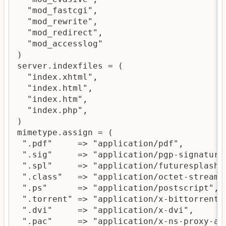
  "mod_fastcgi",

  "mod_rewrite",

  "mod_redirect",

  "mod_accesslog" 

)

server.indexfiles = (

  "index.xhtml",

  "index.html",

  "index.htm",

  "index.php",

)

mimetype.assign = (

 ".pdf"     => "application/pdf",

 ".sig"     => "application/pgp-signature"
 ".spl"     => "application/futuresplash",
 ".class"   => "application/octet-stream",
 ".ps"      => "application/postscript",

 ".torrent" => "application/x-bittorrent",
 ".dvi"     => "application/x-dvi",

 ".pac"     => "application/x-ns-proxy-aut