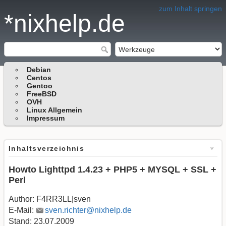
zum Inhalt springen
*nixhelp.de
Debian
Centos
Gentoo
FreeBSD
OVH
Linux Allgemein
Impressum
Inhaltsverzeichnis
Howto Lighttpd 1.4.23 + PHP5 + MYSQL + SSL +
Perl
Author: F4RR3LL|sven
E-Mail:
sven.richter@nixhelp.de
Stand: 23.07.2009