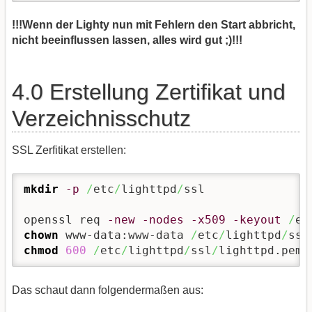
!!!Wenn der Lighty nun mit Fehlern den Start abbricht,
nicht beeinflussen lassen, alles wird gut ;)!!!
4.0 Erstellung Zertifikat und
Verzeichnisschutz
SSL Zerfitikat erstellen:
mkdir
-p
/
etc
/
lighttpd
/
ssl

openssl req 
-new
-nodes
-x509
-keyout
/
et
chown
 www-data:www-data 
/
etc
/
lighttpd
/
ssl
chmod
600
/
etc
/
lighttpd
/
ssl
/
lighttpd.pem
Das schaut dann folgendermaßen aus: