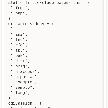
static-file.exclude-extensions = (

 ".fcgi",

 ".php",

)

url.access-deny = (

 "~",

 ".ini",

 ".inc",

 ".cfg",

 ".tpl",

 ".bak",

 ".dist",

 ".orig",

 ".htaccess",

 ".htpasswd",

 ".example",

 ".sample",

 ".lang",

)

cgi.assign = (
