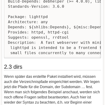
Build-Depends: debhelper (>= 4.0.0), libs
Standards-Version: 3.6.0

Package: lighttpd

Architecture: any

Depends: ${shlibs:Depends}, ${misc:Depends
Provides: httpd, httpd-cgi

Suggests: openssl, rrdtool

Description:  A fast webserver with minima
 lighttpd is intended to be a frontend fo
 small files concurrently to many connect
2.3 dirs
Wenn später das erstellte Paket installiert wird, müssen
auch die Verzeichnispfade eingerichtet werden. Wir legen
jetzt die Pfade für die Domain, der Subdomain … fest.
Wenn man sich folgendes Beispiel anschaut, werden sich
noch offene Fragen selbst beantworten. Auch hier ist
wieder der Syntax zu beachten, d.h. vor Beginn einer