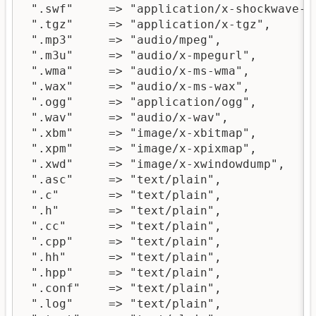
 ".swf"     => "application/x-shockwave-fl
 ".tgz"     => "application/x-tgz",

 ".mp3"     => "audio/mpeg",

 ".m3u"     => "audio/x-mpegurl",

 ".wma"     => "audio/x-ms-wma",

 ".wax"     => "audio/x-ms-wax",

 ".ogg"     => "application/ogg",

 ".wav"     => "audio/x-wav",

 ".xbm"     => "image/x-xbitmap",

 ".xpm"     => "image/x-xpixmap",

 ".xwd"     => "image/x-xwindowdump",

 ".asc"     => "text/plain",

 ".c"       => "text/plain",

 ".h"       => "text/plain",

 ".cc"      => "text/plain",

 ".cpp"     => "text/plain",

 ".hh"      => "text/plain",

 ".hpp"     => "text/plain",

 ".conf"    => "text/plain",

 ".log"     => "text/plain",
