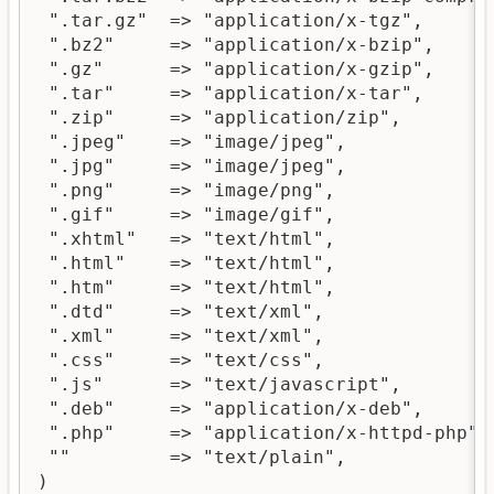
 ".tar.gz"  => "application/x-tgz",

 ".bz2"     => "application/x-bzip",

 ".gz"      => "application/x-gzip",

 ".tar"     => "application/x-tar",

 ".zip"     => "application/zip",

 ".jpeg"    => "image/jpeg",

 ".jpg"     => "image/jpeg",

 ".png"     => "image/png",

 ".gif"     => "image/gif",

 ".xhtml"   => "text/html",

 ".html"    => "text/html",

 ".htm"     => "text/html",

 ".dtd"     => "text/xml",

 ".xml"     => "text/xml",

 ".css"     => "text/css",

 ".js"      => "text/javascript",

 ".deb"     => "application/x-deb",

 ".php"     => "application/x-httpd-php",

 ""         => "text/plain",

)
