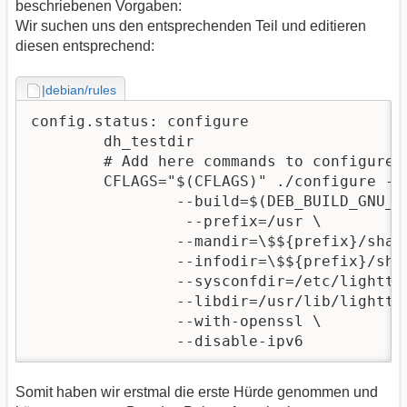
beschriebenen Vorgaben:
Wir suchen uns den entsprechenden Teil und editieren
diesen entsprechend:
|debian/rules
config.status: configure

	dh_testdir

	# Add here commands to configure the package.

	CFLAGS="$(CFLAGS)" ./configure --host=$(DEB_HOST_GNU_TYPE) \

		--build=$(DEB_BUILD_GNU_TYPE)\

		 --prefix=/usr \

		--mandir=\$${prefix}/share/man \

		--infodir=\$${prefix}/share/info \

		--sysconfdir=/etc/lighttpd \

		--libdir=/usr/lib/lighttpd \

		--with-openssl \

		--disable-ipv6
Somit haben wir erstmal die erste Hürde genommen und